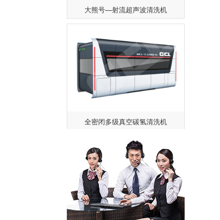
大熊号—射流超声波清洗机
全密闭多级真空碳氢清洗机